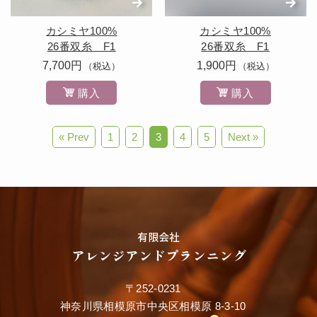
カシミヤ100%
カシミヤ100%
26番双糸 F1
26番双糸 F1
7,700円
1,900円
（税込）
（税込）
購入
購入
« Prev
1
2
3
4
5
Next »
有限会社
アレンジアンドプランニング
〒252-0231
神奈川県相模原市中央区相模原 8-3-10